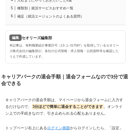
入社までにやっておきたいこと6選
種類別｜就活サービスおすすめ一覧
補足（就活エージェントのよくある質問）
セオリーズ編集部
編集
本記事は、有料職業紹介事業許可（13-ユ-317587）を取得しているセオリー
ズ株式会社の編集部が、各社の公式情報・求人情報・公的資料等を確認した
うえで作成しています。
キャリアパークの退会手順｜退会フォームなので3分で退
会できる
キャリアパークの退会手順は、マイページから退会フォームに入力す
るだけなので、
3分ほどで簡単に退会することができます
。オンライ
ン上での手続きなので、引き止められる心配もありません。
トップページ右上にある
ログイン画面
からログインしたら、「設定」