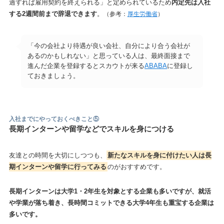
過すれば雇用契約を終えられる」と定められているため
内定先は入社
する2週間前まで辞退できます
。
（参考：
厚生労働省
）
「今の会社より待遇が良い会社、自分により合う会社が
あるのかもしれない」と思っている人は、最終面接まで
進んだ企業を登録するとスカウトが来る
ABABA
に登録し
ておきましょう。
入社までにやっておくべきこと
⑤
長期インターンや留学などでスキルを身につける
友達との時間を大切にしつつも、
新たなスキルを身に付けたい人は長
期インターンや留学に行ってみる
のがおすすめです。
長期インターンは大学1・2年生を対象とする企業も多いですが、就活
や学業が落ち着き、長時間コミットできる大学4年生も重宝する企業は
多いです。