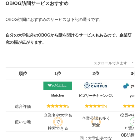
OB/OG訪問サービスおすすめ
OBOG訪問におすすめのサービスは下記の通りです。
自分の大学以外のOBOGから話を聞けるサービスもあるので、企業研
究の幅が広がります
。
スクロールできます
順位
1位
2位
3位
Matcher
ビズリーチキャンパス
yenta
総合評価
5
4
企業名や大学名
役員や社
企業公認も多く
使い心地
で
ス
安全
検索できる
と繋が
OB訪問を
同じ大学出身でな