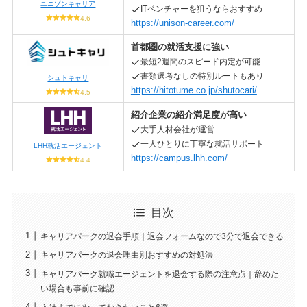
ユニゾンキャリア
ITベンチャーを狙うならおすすめ
4.6
https://unison-career.com/
首都圏の就活支援に強い
最短2週間のスピード内定が可能
書類選考なしの特別ルートもあり
シュトキャリ
https://hitotume.co.jp/shutocari/
4.5
紹介企業の紹介満足度が高い
大手人材会社が運営
一人ひとりに丁寧な就活サポート
LHH就活エージェント
https://campus.lhh.com/
4.4
目次
キャリアパークの退会手順｜退会フォームなので3分で退会できる
キャリアパークの退会理由別おすすめの対処法
キャリアパーク就職エージェントを退会する際の注意点｜辞めた
い場合も事前に確認