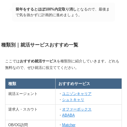
留年をするとほぼ100%内定取り消し
となるので、最後ま
で気を抜かずに計画的に進めましょう。
種類別｜就活サービスおすすめ一覧
ここでは
おすすめ就活サービス
を種類別に紹介していきます。どれも
無料なので、ぜひ就活に役立ててください。
種類
おすすめサービス
就活エージェント
・
ユニゾンキャリア
・
シュトキャリ
逆求人・スカウト
・
オファーボックス
・
ABABA
OB/OG訪問
・
Matcher