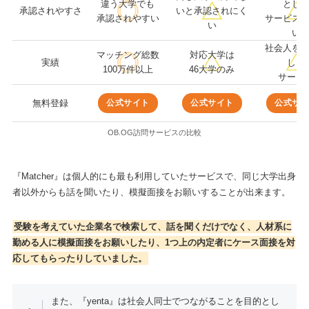
違う大学でも
とし
承認されやすさ
いと承認されにく
承認されやすい
サービス
い
い
社会人を
マッチング総数
対応大学は
実績
した
100万件以上
46大学のみ
サービ
公式サイト
公式サイト
公式サ
無料登録
OB.OG訪問サービスの比較
『Matcher』は個人的にも最も利用していたサービスで、同じ大学出身
者以外からも話を聞いたり、模擬面接をお願いすることが出来ます。
受験を考えていた企業名で検索して、話を聞くだけでなく、人材系に
勤める人に模擬面接をお願いしたり、1つ上の内定者にケース面接を対
応してもらったりしていました。
また、『yenta』は社会人同士でつながることを目的とし