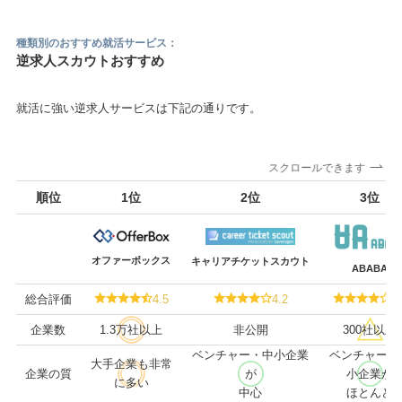
種類別のおすすめ就活サービス：
逆求人スカウトおすすめ
就活に強い逆求人サービスは下記の通りです。
スクロールできます
順位
1位
2位
3位
オファーボックス
キャリアチケットスカウト
ABABA
総合評価
4.5
4.2
4.
企業数
1.3万社以上
非公開
300社以上
ベンチャー・中小企業
ベンチャー・
大手企業も非常
企業の質
が
小企業が
に多い
中心
ほとんど