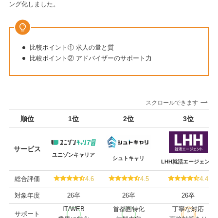
ング化しました。
比較ポイント① 求人の量と質
比較ポイント② アドバイザーのサポート力
スクロールできます
順位
1位
2位
3位
サービス
ユニゾンキャリア
シュトキャリ
LHH就活エージェント
総合評価
4.6
4.5
4.4
対象年度
26卒
26卒
26卒
IT/WEB
首都圏特化
丁寧な対応
サポート