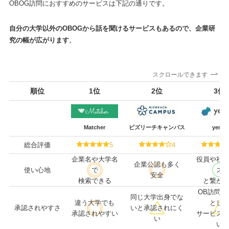
OBOG訪問におすすめのサービスは下記の通りです。
自分の大学以外のOBOGから話を聞けるサービスもあるので、企業研
究の幅が広がります
。
スクロールできます
順位
1位
2位
3位
Matcher
ビズリーチキャンパス
yenta
総合評価
5
4
企業名や大学名
役員や社
企業公認も多く
使い心地
で
ス
安全
検索できる
と繋が
OB訪問を
同じ大学出身でな
違う大学でも
とし
承認されやすさ
いと承認されにく
承認されやすい
サービス
い
い