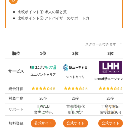
比較ポイント① 求人の量と質
比較ポイント② アドバイザーのサポート力
スクロールできます
順位
1位
2位
3位
サービス
ユニゾンキャリア
シュトキャリ
LHH就活エージェント
総合評価
4.6
4.5
4.4
対象年度
26卒
26卒
26卒
IT/WEB
首都圏特化
丁寧な対応
サポート
業界に特化
短期内定
面接対策あり
公式サイト
公式サイト
公式サイト
無料登録