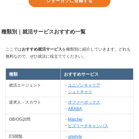
ジョーカツに登録する
種類別｜就活サービスおすすめ一覧
ここでは
おすすめ就活サービス
を種類別に紹介していきます。どれも
無料なので、ぜひ就活に役立ててください。
種類
おすすめサービス
就活エージェント
・
ユニゾンキャリア
・
シュトキャリ
逆求人・スカウト
・
オファーボックス
・
ABABA
OB/OG訪問
・
Matcher
・
ビズリーチキャンパス
ES閲覧
・
unistyle