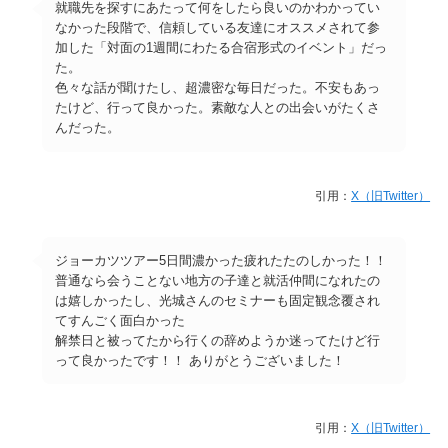
就職先を探すにあたって何をしたら良いのかわかってい
なかった段階で、信頼している友達にオススメされて参
加した「対面の1週間にわたる合宿形式のイベント」だっ
た。
色々な話が聞けたし、超濃密な毎日だった。不安もあっ
たけど、行って良かった。素敵な人との出会いがたくさ
んだった。
引用：
X（旧Twitter）
ジョーカツツアー5日間濃かった疲れたたのしかった！！
普通なら会うことない地方の子達と就活仲間になれたの
は嬉しかったし、光城さんのセミナーも固定観念覆され
てすんごく面白かった
解禁日と被ってたから行くの辞めようか迷ってたけど行
って良かったです！！ ありがとうございました！
引用：
X（旧Twitter）