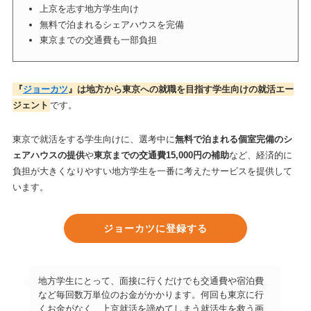
上京を志す地方学生向け
無料で泊まれるシェアハウスを完備
東京までの交通費も一部負担
『
ジョーカツ
』は地方から東京への就職を目指す学生向けの就活エー
ジェント
です。
東京で就活をする学生向けに、選考中に
無料で泊まれる個室完備のシ
ェアハウスの提供
や
東京までの交通費15,000円の補助
など、経済的に
負担が大きくなりやすい地方学生を一番に考えたサービスを提供して
います。
ジョーカツに登録する
地方学生にとって、面接に行くだけでも交通費や宿泊費
など毎回数万単位のお金がかかります。何回も東京に行
くお金がなく、上京就活を諦めてしまう就活生を救う画