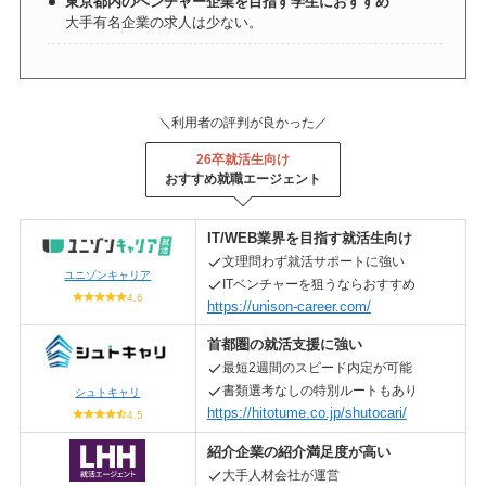
東京都内のベンチャー企業を目指す学生におすすめ
大手有名企業の求人は少ない。
＼利用者の評判が良かった／
26卒就活生向け
おすすめ就職エージェント
IT/WEB業界を目指す就活生向け
文理問わず就活サポートに強い
ユニゾンキャリア
ITベンチャーを狙うならおすすめ
4.6
https://unison-career.com/
首都圏の就活支援に強い
最短2週間のスピード内定が可能
書類選考なしの特別ルートもあり
シュトキャリ
https://hitotume.co.jp/shutocari/
4.5
紹介企業の紹介満足度が高い
大手人材会社が運営