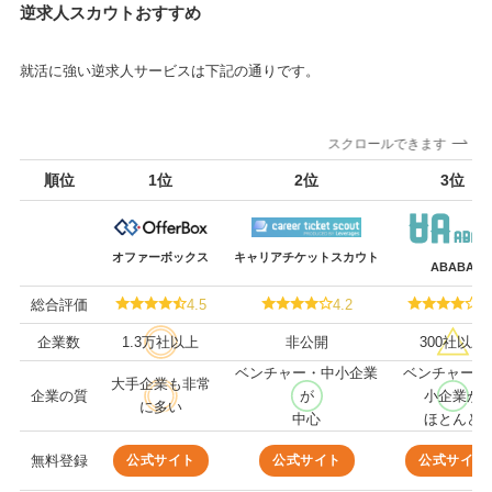
逆求人スカウトおすすめ
就活に強い逆求人サービスは下記の通りです。
スクロールできます
順位
1位
2位
3位
オファーボックス
キャリアチケットスカウト
ABABA
総合評価
4.5
4.2
4.
企業数
1.3万社以上
非公開
300社以上
ベンチャー・中小企業
ベンチャー・
大手企業も非常
企業の質
が
小企業が
に多い
中心
ほとんど
公式サイト
公式サイト
公式サイト
無料登録