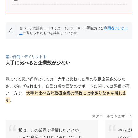
当ページの評判・口コミは、インターネット調査および
利用者アンケー
ト
に寄せられたものを掲載しています。
悪い評判・デメリット①
大手に比べると企業数が少ない
気になる悪い評判としては「大手と比較した際の取扱企業数の少な
さ」があげられます。自己分析や面談のサポートに関しては評価が高
い一方で、
大手と比べると取扱企業の母数には物足りなさを感じま
す
。
スクロールできます
私は、この業界で活躍したいとか、
やっぱり
こんな企業に入りたいみたいなこだ
べると、