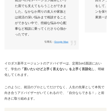
就活へのモチベーション維持といっ
回オンラ
た面でも支えてもらうことができま
をして、
した。なかなか周りの友人や家族と
ンを保ちな
は就活の深い悩みまで相談すること
果第一志
ができない中で、些細な悩みや心配
事など相談に乗ってくださり心強か
ったです。
引用元：
Google Map
イロダス新卒エージェントのアドバイザーは、定期1on1面談におい
て、学生の
「言いたいけど上手く言えない」を上手く言語化
し、明確
化してくれます。
このように、就活のプロとしてだけでなく、人生の先輩として本気で
向き合うアドバイザーがいてくれるので、「自分ならできる！」と前
向きに取り組めます。