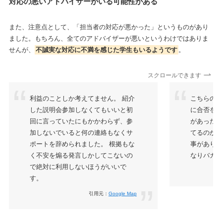
対応の悪いアドバイザーがいる可能性がある
また、注意点として、「担当者の対応が悪かった」というものがあり
ました。もちろん、全てのアドバイザーが悪いというわけではありま
せんが、
不誠実な対応に不満を感じた学生もいるようです
。
スクロールできます
利益のことしか考えてません。 紹介
こちらの求
した説明会参加しなくてもいいと初
に合否を
回に言っていたにもかかわらず、参
があった
加しないでいると何の連絡もなくサ
てるのか
ポートを辞められました。 根拠もな
事があり
く不安を煽る発言しかしてこないの
なりバカ
で絶対に利用しないほうがいいで
す。
引用元：
Google Map