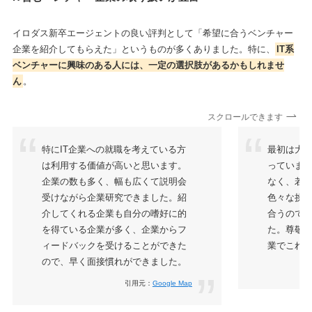
イロダス新卒エージェントの良い評判として「希望に合うベンチャー
企業を紹介してもらえた」というものが多くありました。特に、
IT系
ベンチャーに興味のある人には、一定の選択肢があるかもしれませ
ん
。
スクロールできます
特にIT企業への就職を考えている方
最初は大
は利用する価値が高いと思います。
っていま
企業の数も多く、幅も広くて説明会
なく、若
受けながら企業研究できました。紹
色々な挑
介してくれる企業も自分の嗜好に的
合うので
を得ている企業が多く、企業からフ
た。尊敬
ィードバックを受けることができた
業でこれ
ので、早く面接慣れができました。
引用
引用元：
Google Map