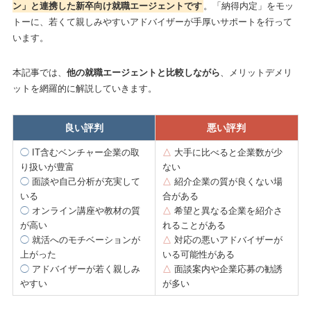
ン」と連携した新卒向け就職エージェントです
。「納得内定」をモッ
トーに、若くて親しみやすいアドバイザーが手厚いサポートを行って
います。
本記事では、
他の就職エージェントと比較しながら
、メリットデメリ
ットを網羅的に解説していきます。
良い評判
悪い評判
◯
IT含むベンチャー企業の取
△
大手に比べると企業数が少
り扱いが豊富
ない
◯
面談や自己分析が充実して
△
紹介企業の質が良くない場
いる
合がある
◯
オンライン講座や教材の質
△
希望と異なる企業を紹介さ
が高い
れることがある
◯
就活へのモチベーションが
△
対応の悪いアドバイザーが
上がった
いる可能性がある
◯
アドバイザーが若く親しみ
△
面談案内や企業応募の勧誘
やすい
が多い