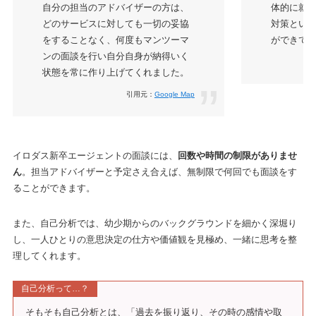
自分の担当のアドバイザーの方は、
体的に就
どのサービスに対しても一切の妥協
対策とい
をすることなく、何度もマンツーマ
ができて
ンの面談を行い自分自身が納得いく
状態を常に作り上げてくれました。
引用元：
Google Map
イロダス新卒エージェントの面談には、
回数や時間の制限がありませ
ん
。担当アドバイザーと予定さえ合えば、無制限で何回でも面談をす
ることができます。
また、自己分析では、幼少期からのバックグラウンドを細かく深堀り
し、一人ひとりの意思決定の仕方や価値観を見極め、一緒に思考を整
理してくれます。
自己分析って…？
そもそも自己分析とは、「過去を振り返り、その時の感情や取