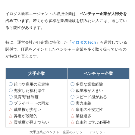
イロダス新卒エージェントの取扱企業は、
ベンチャー企業が大部分を
占めています
。若くから多様な業務経験を積みたい人には、適してい
る可能性があります。
特に、運営会社がIT企業に特化した「
イロダスTech
」も運営している
関係で、IT系をメインとしたベンチャー企業を多く取り扱っているの
が特徴と言えます。
大手企業
ベンチャー企業
◯
給与や雇用の安定性
◯
多様な業務経験
◯
充実した福利厚生
◯
裁量権が大きい
◯
教育/研修制度
◯
スピード感がある
◯
プライベートの両立
◯
実力主義
△
裁量権が少ない
△
雇用の不安定性
△
昇進が段階的
△
業務過多
△
貢献度が見えづらい
△
自主的に学ぶ必要有
大手企業とベンチャー企業のメリット・デメリット