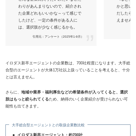
わりがあんまりないので、紹介され
かと思い
た企業どれもいいかな～って感じで
だしたら
したけど、一定の条件がある人に
えません
は、選択肢が少なく感じるかも。
引用
引用元：アンケート（2025年1-9月）
イロダス新卒エージェントの企業数は、700社程度になります。大手総
合型のエージェントが大体1万社以上扱っていることを考えると、十分
とは言えません。
さらに、
地域や業界・福利厚生などの希望条件が入ってくると、選択
肢はもっと絞られてくる
ため、納得のいく企業紹介が受けられない可
能性も出てきます。
大手総合型エージェントとの取扱企業数比較
イロダス新卒エージェント：約700社