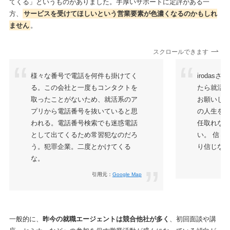
てくる」というものがありました。手厚いサポートに定評がある一
方、
サービスを受けてほしいという営業要素が色濃くなるのかもしれ
ません
。
スクロールできます
様々な番号で電話を何件も掛けてく
irodas
る。この会社と一度もコンタクトを
たら就活
取ったことがないため、就活系のア
お願いした
プリから電話番号を抜いていると思
の人生を
われる。電話番号検索でも迷惑電話
任取れな
として出てくるため常習犯なのだろ
い。 信じ
う。犯罪企業。二度とかけてくる
り信じな
な。
引用元：
Google Map
一般的に、
昨今の就職エージェントは競合他社が多く
、初回面談や講