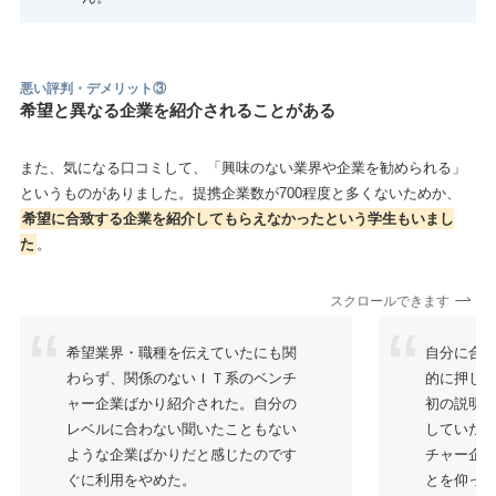
悪い評判・デメリット③
希望と異なる企業を紹介されることがある
また、気になる口コミして、「興味のない業界や企業を勧められる」
というものがありました。提携企業数が700程度と多くないためか、
希望に合致する企業を紹介してもらえなかったという学生もいまし
た
。
スクロールできます
希望業界・職種を伝えていたにも関
自分に合
わらず、関係のないＩＴ系のベンチ
的に押し付
ャー企業ばかり紹介された。自分の
初の説明
レベルに合わない聞いたこともない
していた
ような企業ばかりだと感じたのです
チャー企業
ぐに利用をやめた。
とを仰っ