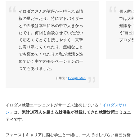
イロダスさんの講座から得られる情
個人的に
報の量だったり、特にアドバイザー
では大差
との面談は本当に私の中で大きかっ
知識をつける
たです。何回も面談させていただい
う”自己変
て明るくてとても接しやすく、真摯
プログラ
に寄り添ってくれたり、些細なこと
でも褒めてくれたりと私が就活を進
めていく中でのモチベーションの一
つでもありました。
引用元：
Google Map
イロダス就活エージェントがサービス連携している「
イロダスサロ
ン
」は、
累計10万人を超える就活生が登録してきた就活対策コミュニ
ティです
。
ファーストキャリアに悩む学生と一緒に、一人ではしづらい自己分析