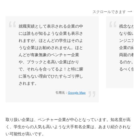
スクロールできます
就職実績として表示される企業の中
残念なが
には誰もが知るような企業も表示さ
なり低い
れますが、ほとんどの学生はそのよ
ンジニア
うな企業はお勧めされません。ほと
企業の紹
んどが有象無象のベンチャー企業
両親の教
や、ブラックと名高い企業ばかり
るのか。
で、それらを合ってるよ！と特に腑
るべく使
に落ちない理由でひたすらゴリ押し
されます。
引用元：
Google Map
取り扱い企業は、ベンチャー企業が中心となっています。知名度が高
く、学生からの人気も高いような大手有名企業は、あまり紹介されな
い可能性が高いです。