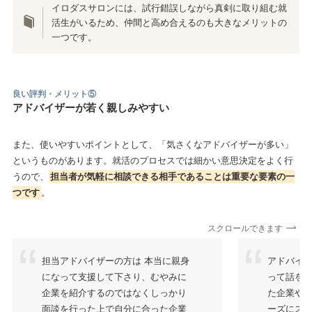
イロダスサロンには、試行錯誤しながら真剣に取り組む就
活生がいるため、仲間と高め合えるのも大きなメリットの
一つです。
良い評判・メリット⑤
アドバイザーが若く親しみやすい
また、使いやすいポイントとして、「気さくなアドバイザーが多い」
というものがあります。就活のプロセスでは細かい意思決定をよく行
うので、
担当者が気軽に相談できる相手であることは重要な要素の一
つです
。
スクロールできます
担当アドバイザーの方は 本当に親身
アドバイ
になって支援して下さり、むやみに
って話を
企業を紹介するのではなくしっかり
た企業や
面談を行った上で自分に合った企業
ーズにス