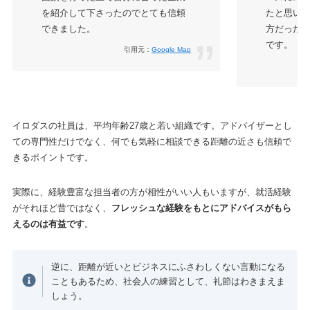
を紹介して下さったのでとても信頼
たと思い
できました。
方だった
です。
引用元：
Google Map
イロダスの社員は、平均年齢27歳と若い組織です。アドバイザーとし
ての専門性だけでなく、何でも気軽に相談できる距離の近さも信頼で
きるポイントです。
実際に、経験豊富な担当者の方が相性がいい人もいますが、就活経験
がそれほど昔ではなく、
フレッシュな経験をもとにアドバイスがもら
えるのは有益です
。
逆に、距離が近いとビジネスにふさわしくない言動になる
こともあるため、社会人の練習として、礼節はわきまえま
しょう。