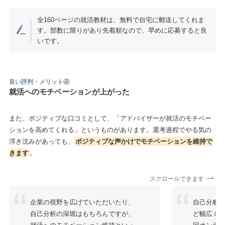
全160ページの就活教材は、無料で自宅に郵送してくれま
す。部数に限りがあり先着順なので、早めに応募すると良
いです。
良い評判・メリット④
就活へのモチベーションが上がった
また、ポジティブな口コミとして、「アドバイザーが就活のモチベー
ションを高めてくれる」というものがあります。選考過程でやる気の
浮き沈みがあっても、
ポジティブな声かけでモチベーションを維持で
きます
。
スクロールできます
企業の視野を広げていただいたり、
自己分析
自己分析の深堀はもちろんですが、
ど幅広く支