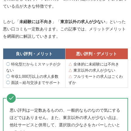
ている点が大きな特徴です。
しかし「
未経験には不向き
」「
東京以外の求人が少ない
」といった
悪い口コミも一定数あります。この記事では、メリットデメリット
を網羅的に解説していきます。
良い評判・メリット
悪い評判・デメリット
◯
特化型だからミスマッチが少
△
全体的に未経験には不向き
ない
△
東京以外の求人が少ない
◯
年収1,000万以上の求人多数
△
フルリモートの求人はごくわ
◯
面談～給与交渉までサポート
ずか
悪い評判は一定数あるものの、一般的なものなので気にする
ほどではありません。また、東京以外の求人が少ない点は、
他社サービスと併用して、選択肢の少なさをカバーしたいと