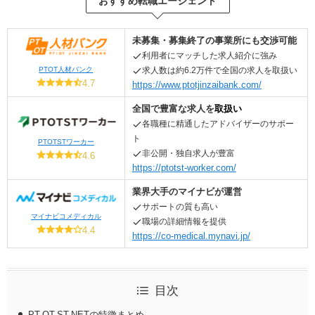
おすすめ転職エージェント
未募集・募集終了の事業所にも交渉可能
利用者にマッチした求人紹介に強み
PTOT人材バンク
求人数は約6.2万件で全国の求人を取扱い
4.7
https://www.ptotjinzaibank.com/
全国
で
豊富な求人を
取扱い
各職種
に精通したアドバイザーのサポー
ト
PTOTSTワーカー
非公開・独自求人が豊富
4.6
https://ptotst-worker.com/
業界大手のマイナビが運営
サポートの質も高い
マイナビコメディカル
職場の詳細情報を
提供
4.4
https://co-medical.mynavi.jp/
目次
PT-OT-ST.NETの特徴まとめ