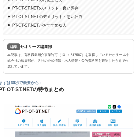
PT-OT-ST.NETのメリット・良い評判
PT-OT-ST.NETのデメリット・悪い評判
PT-OT-ST.NETがおすすめな人
セオリーズ編集部
編集
本記事は、有料職業紹介事業許可（13-ユ-317587）を取得しているセオリーズ株
式会社の編集部が、各社の公式情報・求人情報・公的資料等を確認したうえで作
成しています。
まずは60秒で概要から：
PT-OT-ST.NETの特徴まとめ