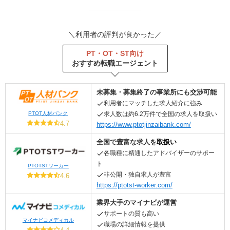
＼利用者の評判が良かった／
PT・OT・ST向け
おすすめ転職エージェント
未募集・募集終了の事業所にも交渉可能
利用者にマッチした求人紹介に強み
PTOT人材バンク
求人数は約6.2万件で全国の求人を取扱い
4.7
https://www.ptotjinzaibank.com/
全国
で
豊富な求人を
取扱い
各職種
に精通したアドバイザーのサポー
ト
PTOTSTワーカー
非公開・独自求人が豊富
4.6
https://ptotst-worker.com/
業界大手のマイナビが運営
サポートの質も高い
マイナビコメディカル
職場の詳細情報を
提供