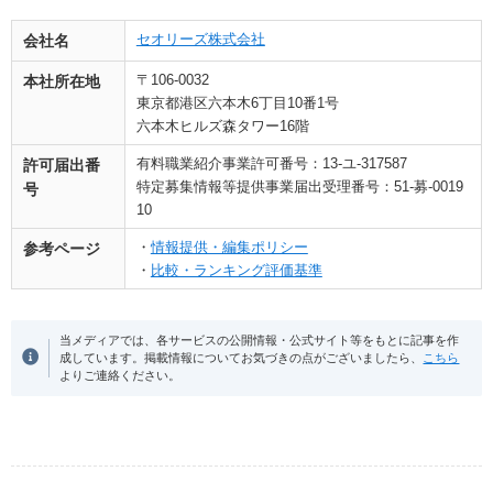
セオリーズ株式会社
会社名
〒106-0032
本社所在地
東京都港区六本木6丁目10番1号
六本木ヒルズ森タワー16階
有料職業紹介事業許可番号：13-ユ-317587
許可届出番
特定募集情報等提供事業届出受理番号：51-募-0019
号
10
・
情報提供・編集ポリシー
参考ページ
・
比較・ランキング評価基準
当メディアでは、各サービスの公開情報・公式サイト等をもとに記事を作
成しています。掲載情報についてお気づきの点がございましたら、
こちら
よりご連絡ください。