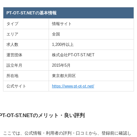
PT-OT-ST.NETの基本情報
タイプ
情報サイト
エリア
全国
求人数
1,200件以上
運営
団体
株式会社PT-OT-ST.NET
設立年月
2015年5月
所在地
東京都大田区
公式サイト
https://www.pt-ot-st.net/
PT-OT-ST.NETのメリット・良い評判
ここでは、公式情報・利用者の評判・口コミから、登録前に確認し