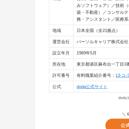
みソフトウェア）／技術（
築・不動産）／コンサルテ
務・アシスタント／医療系
地域
日本全国（全21拠点）
運営会社
パーソルキャリア株式会社
設立年月
1989年5月
所在地
東京都港区麻布台一丁目3番
許可番号
有料職業紹介番号：
13-ユ-
公式
doda公式サイト
dod
＼ 
公