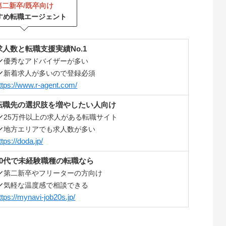
第二新卒/既卒向け
すめ転職エージェント
求人数と転職支援実績No.1
優秀なアドバイザーが多い
新着求人が多いので登録必須
ttps://www.r-agent.com/
転職先の選択肢を増やしたい
人向け
25万件以上の求人がある転職サイト
地方エリアでも求人数が多い
ttps://doda.jp/
20代で未経験職種の転職なら
第二新卒やフリーターの方向け
気軽な温度感で相談できる
ttps://mynavi-job20s.jp/