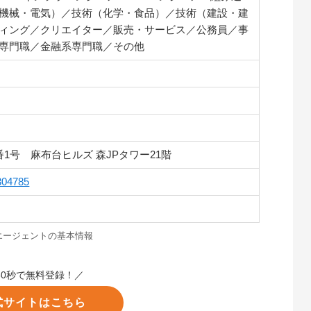
機械・電気）／技術（化学・食品）／技術（建設・建
ィング／クリエイター／販売・サービス／公務員／事
専門職／金融系専門職／その他
1号 麻布台ヒルズ 森JPタワー21階
304785
aエージェントの基本情報
60秒で無料登録！／
式サイトはこちら