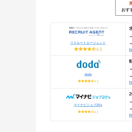
おす
リクルートエージェント
4.5
h
doda
4.3
h
マイナビジョブ20’s
4.1
h