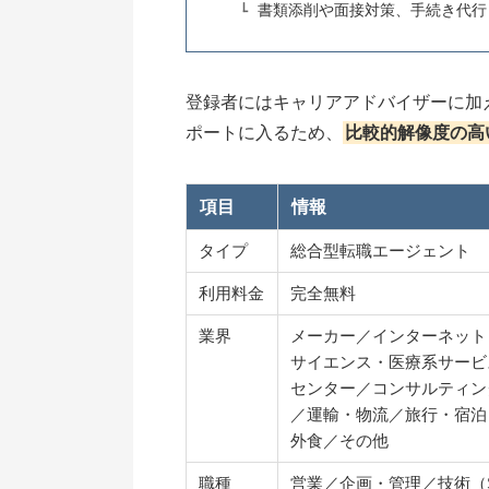
書類添削や面接対策、手続き代行
登録者にはキャリアアドバイザーに加
ポートに入るため、
比較的解像度の高
項目
情報
タイプ
総合型転職エージェント
利用料金
完全無料
業界
メーカー／インターネット
サイエンス・医療系サービ
センター／コンサルティン
／運輸・物流／旅行・宿泊
外食／その他
職種
営業／企画・管理／技術（