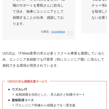
職のサポートを豊島さんに担当し
チャー等紹
て頂き、無事にエンジニアとして
を取得した
就職することが出来、感謝してお
ない企業も
ります。
引用元：
GoogleMap
UZUZは、IT/Web業界の求人が多くスクール事業も展開しているた
め、エンジニア未経験でもIT業界（特にエンジニア職）に安心して
挑戦できる環境が用意されています。
UZUZの主な就職支援サービス
ウズカレIT
短期就職を目的とした、求人紹介と転職サポート
資格取得コース
ITエンジニア研修から就職までを一貫支援