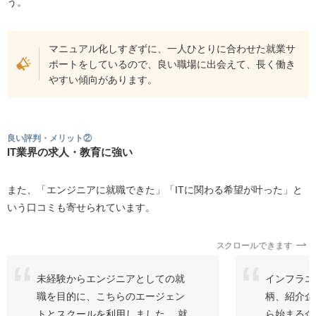
う。
マニュアル化しすぎずに、一人ひとりに合わせた就業サ
ポートをしているので、良い職場に出会えて、長く働き
やすい傾向があります。
良い評判・メリット②
IT業界の求人・教育に強い
また、「エンジニアに就職できた」「ITに関わる希望が叶った」と
いう口コミも寄せられています。
スクロールできます
未経験からエンジニアとしての就
インフラエ
職を目的に、こちらのエージェン
柄、紹介企
トとスクールを利用しました。 就
ら始まる企