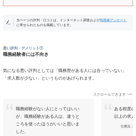
当ページの評判・口コミは、インターネット調査および
利用者アンケート
に寄せられたものを掲載しています。
悪い評判・デメリット①
職務経験者には不向き
気になる悪い評判としては「職務歴がある人には合っていない」
「求人数が少ない」というものがあげられます。
スクロールできます
職務経験がない人にとってはいい
ある程度の
が、職務経験がある人は、違うと
以上の求人
ころを使ったほうがいいと思いま
引用元：ア
した。