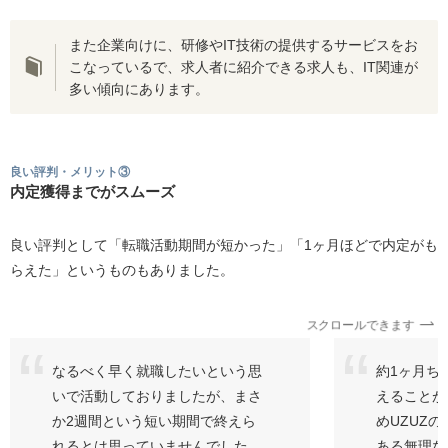
また企業向けに、研修やIT技術の提供するサービスをお
こなっているで、求人者に紹介できる求人も、IT関連が
多い傾向にあります。
良い評判・メリット③
内定獲得までがスムーズ
良い評判として「転職活動期間が短かった」「1ヶ月ほどで内定がも
らえた」というものもありました。
スクロールできます
なるべく早く就職したいという思
約1ヶ月ち
いで活動しておりましたが、まさ
えることが
か2週間という短い期間で終えら
めUZUZ
れるとは思っていませんでした。
ある無理な