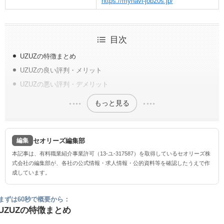
https://mynavi-job20s.jp/
目次
UZUZの特徴まとめ
UZUZの良い評判・メリット
UZUZの悪い評判・デメリット
もっと見る
セオリーズ編集部
編集
本記事は、有料職業紹介事業許可（13-ユ-317587）を取得しているセオリーズ株
式会社の編集部が、各社の公式情報・求人情報・公的資料等を確認したうえで作
成しています。
まずは60秒で概要から：
UZUZの特徴まとめ