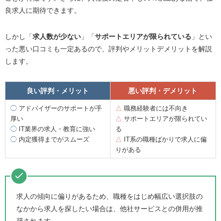
良求人に期待できます。
しかし「
求人数が少ない
」「
サポートエリアが限られている
」とい
った悪い口コミも一定あるので、評判やメリットデメリットを解説
します。
良い評判・メリット
悪い評判・デメリット
◯
アドバイザーのサポートが手
△
職務経験者には不向き
厚い
△
サポートエリアが限られてい
◯
IT業界の求人・教育に強い
る
◯
内定獲得までがスムーズ
△
IT系の職種ばかりで求人に偏
りがある
求人の傾向に偏りがあるため、職種をはじめ幅広い選択肢の
なかから求人を探したい場合は、他社サービスとの併用が推
奨されます。