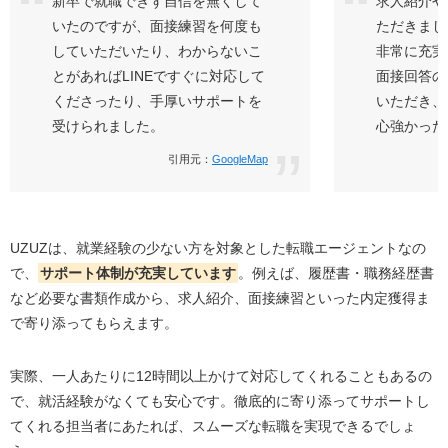
新卒で就職できず自信を無くして
求人紹介や
いたのですが、面接練習を何度も
ただきまし
していただいたり、わからないこ
非常に充実
とがあればLINEですぐに対応して
面接回答の
くださったり、手厚いサポートを
いただき、
受けられました。
心強かった
引用元：
GoogleMap
UZUZは、就業経験の少ない方を対象とした転職エージェントなの
で、
サポート体制が充実しています
。例えば、履歴書・職務経歴書
など必要な書類作成から、求人紹介、面接練習といった内定獲得ま
で寄り添ってもらえます。
実際、一人あたりに12時間以上かけて対応してくれることもあるの
で、就活経験がなくても安心です。徹底的に寄り添ってサポートし
てくれる担当者にあたれば、スムーズな転職を実現できるでしょ