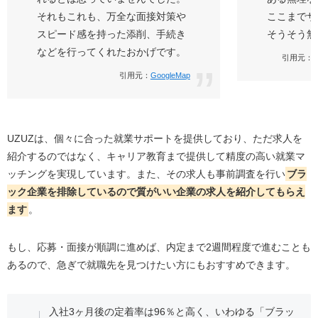
それもこれも、万全な面接対策や
ここまでサ
スピード感を持った添削、手続き
そうそう無
などを行ってくれたおかげです。
引用元：ア
引用元：
GoogleMap
UZUZは、個々に合った就業サポートを提供しており、ただ求人を
紹介するのではなく、キャリア教育まで提供して精度の高い就業マ
ッチングを実現しています。また、その求人も事前調査を行い
ブラ
ック企業を排除しているので質がいい企業の求人を紹介してもらえ
ます
。
もし、応募・面接が順調に進めば、内定まで2週間程度で進むことも
あるので、急ぎで就職先を見つけたい方にもおすすめできます。
入社3ヶ月後の定着率は96％と高く、いわゆる「ブラッ