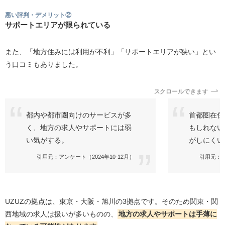
悪い評判・デメリット②
サポートエリアが限られている
また、「地方住みには利用が不利」「サポートエリアが狭い」とい
う口コミもありました。
スクロールできます
都内や都市圏向けのサービスが多
首都圏在住
く、地方の求人やサポートには弱
もしれない
い気がする。
がしにくい
引用元：アンケート（2024年10-12月）
引用元：ア
UZUZの拠点は、東京・大阪・旭川の3拠点です。そのため関東・関
西地域の求人は扱いが多いものの、
地方の求人やサポートは手薄に