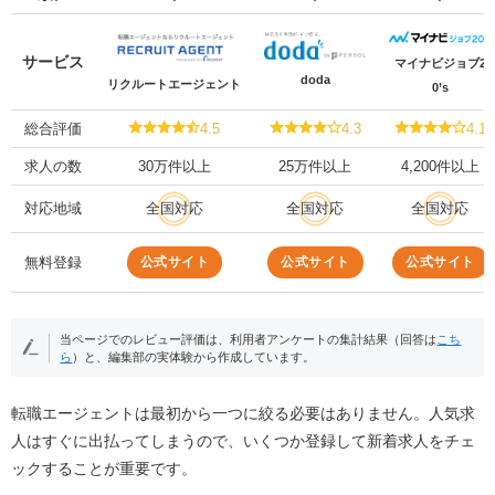
サービス
マイナビジョブ2
doda
リクルートエージェント
0’s
総合評価
4.5
4.3
4.1
求人の数
30万件以上
25万件以上
4,200件以上
対応地域
全国対応
全国対応
全国対応
公式サイト
公式サイト
公式サイト
無料登録
当ページでのレビュー評価は、利用者アンケートの集計結果（回答は
こち
ら
）と、編集部の実体験から作成しています。
転職エージェントは最初から一つに絞る必要はありません。人気求
人はすぐに出払ってしまうので、いくつか登録して新着求人をチェ
ックすることが重要です。