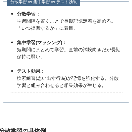
分散学習 vs 集中学習 vs テスト効果
分散学習：
学習間隔を置くことで長期記憶定着を高める。
「いつ復習するか」に着目。
集中学習(マッシング)：
短期間にまとめて学習。直前の試験向きだが長期
保持に弱い。
テスト効果：
検索練習(思い出す行為)が記憶を強化する。分散
学習と組み合わせると相乗効果が生じる。
分散学習の具体例