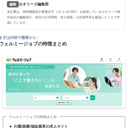
セオリーズ編集部
編集
本記事は、有料職業紹介事業許可（13-ユ-317587）を取得しているセオリーズ株
式会社の編集部が、各社の公式情報・求人情報・公的資料等を確認したうえで作
成しています。
まずは60秒で概要から：
ウェルミージョブの特徴まとめ
ウェルミージョブの特徴まとめ
介護/医療/福祉業界の求人サイト