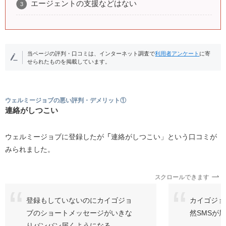
エージェントの支援などはない
当ページの評判・口コミは、インターネット調査で
利用者アンケート
に寄
せられたものを掲載しています。
ウェルミージョブの悪い評判・デメリット①
連絡がしつこい
ウェルミージョブに登録したが
「
連絡がしつこい」という口コミが
みられました。
スクロールできます
登録もしていないのにカイゴジョ
カイゴジョ
ブのショートメッセージがいきな
然SMSが
りバンバン届くようになる。