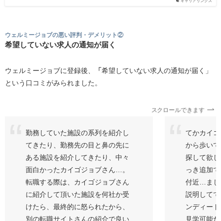
キャリアリンクス
ウェルミージョブの悪い評判・デメリット②
希望していない求人の通知が届く
ウェルミージョブに登録後、
「
希望していない求人の通知が届く」
という口コミがみられました。
スクロールできます
勤務していた施設の系列を紹介し
てかカイゴ
てきたり、勤務先の目と鼻の先に
から歩いて
ある施設を紹介してきたり、中々
探して欲し
面白かったカイゴジョブさん…。
っき追加で
転職する際は、カイゴジョブさん
付近…まじ
に紹介して頂いた施設を何社か受
説明してて
けたら、最終的に怒られたから、
ンディード
別の転職サイトさんの紹介で良い
見学可能だ