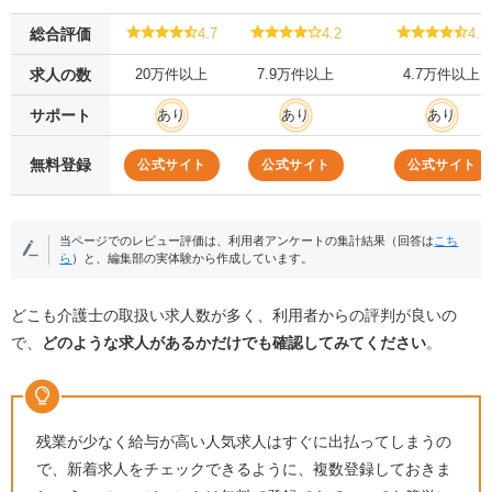
総合評価
4.7
4.2
4.3
求人の数
20万件以上
7.9万件以上
4.7万件以上
サポート
あり
あり
あり
無料登録
公式サイト
公式サイト
公式サイト
当ページでのレビュー評価は、利用者アンケートの集計結果（回答は
こち
ら
）と、編集部の実体験から作成しています。
どこも介護士の取扱い求人数が多く、利用者からの評判が良いの
で、
どのような求人があるかだけでも確認してみてください
。
残業が少なく給与が高い人気求人はすぐに出払ってしまうの
で、新着求人をチェックできるように、複数登録しておきま