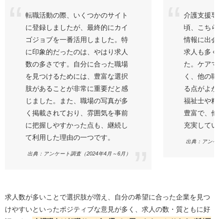
転職活動の際、いくつかのサイト
介護支援専
に登録しましたが、最終的にカイ
頃、こちら
ゴジョブを一番活用しました。特
情報に出会
に印象的だったのは、やはり求人
求人も多く
数の多さです。自分に合った職場
た。ケアマ
を見つけるためには、豊富な選択
く、他の職
肢があることが非常に重要だと感
る点がよか
じました。また、職場の写真が多
福祉士や精
く掲載されており、雰囲気を事前
豊富で、他
に把握しやすかった点も、継続し
充実してい
て利用した理由の一つです。
出典：アンケー
出典：アンケート調査（2024年4月～6月）
求人数が多いことで選択肢が増え、自分の希望に合った企業を見つ
けやすいといったポジティブな意見が多く、求人の数・質ともに好