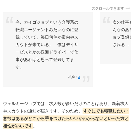
スクロールできます
今、カイゴジョブという介護系の
次の仕事介
転職エージェントみたいなのに登
んなのある
録していて、毎日何件か案内やス
ョブ登録し
カウトが来ている。 僕はデイサ
される…
ービスとかの送迎ドライバーで仕
事があればと思って登録してま
す。
出典：
X
ウェルミージョブでは、求人数が多いだけのことはあり、新着求人
やスカウトの通知が届きます。そのため、
すぐにでも転職したい・
意欲はあるがどこから手をつけたらいいかわからないといった方と
相性がいいです
。