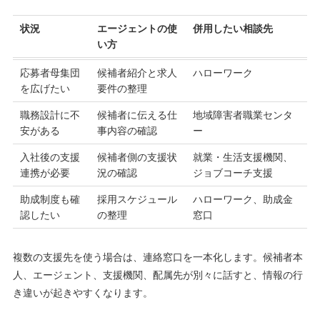
状況
エージェントの使
併用したい相談先
い方
応募者母集団
候補者紹介と求人
ハローワーク
を広げたい
要件の整理
職務設計に不
候補者に伝える仕
地域障害者職業センタ
安がある
事内容の確認
ー
入社後の支援
候補者側の支援状
就業・生活支援機関、
連携が必要
況の確認
ジョブコーチ支援
助成制度も確
採用スケジュール
ハローワーク、助成金
認したい
の整理
窓口
複数の支援先を使う場合は、連絡窓口を一本化します。候補者本
人、エージェント、支援機関、配属先が別々に話すと、情報の行
き違いが起きやすくなります。