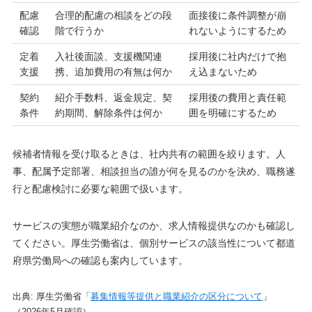
配慮
合理的配慮の相談をどの段
面接後に条件調整が崩
確認
階で行うか
れないようにするため
定着
入社後面談、支援機関連
採用後に社内だけで抱
支援
携、追加費用の有無は何か
え込まないため
契約
紹介手数料、返金規定、契
採用後の費用と責任範
条件
約期間、解除条件は何か
囲を明確にするため
候補者情報を受け取るときは、社内共有の範囲を絞ります。人
事、配属予定部署、相談担当の誰が何を見るのかを決め、職務遂
行と配慮検討に必要な範囲で扱います。
サービスの実態が職業紹介なのか、求人情報提供なのかも確認し
てください。厚生労働省は、個別サービスの該当性について都道
府県労働局への確認も案内しています。
出典: 厚生労働省「
募集情報等提供と職業紹介の区分について
」
（2026年5月確認）