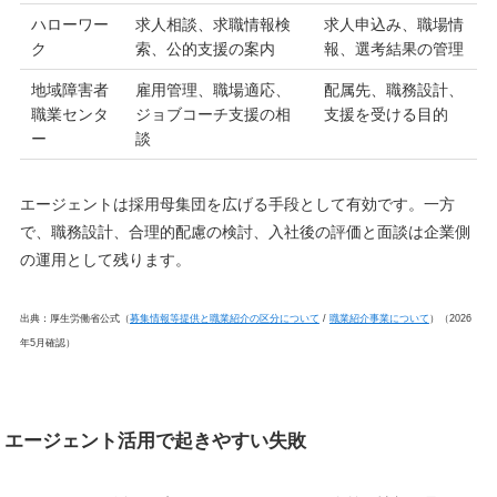
ハローワー
求人相談、求職情報検
求人申込み、職場情
ク
索、公的支援の案内
報、選考結果の管理
地域障害者
雇用管理、職場適応、
配属先、職務設計、
職業センタ
ジョブコーチ支援の相
支援を受ける目的
ー
談
エージェントは採用母集団を広げる手段として有効です。一方
で、職務設計、合理的配慮の検討、入社後の評価と面談は企業側
の運用として残ります。
出典：厚生労働省公式（
募集情報等提供と職業紹介の区分について
/
職業紹介事業について
）（2026
年5月確認）
エージェント活用で起きやすい失敗