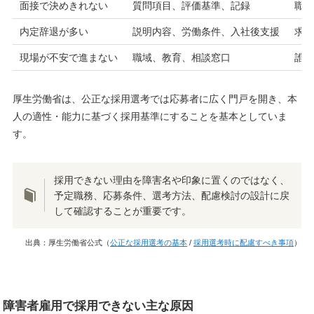
面接で決めきれない
質問項目、評価基準、
記録
職
内定辞退が多い
説明内容、労働条件、入社後支援
求
現場が不安で進まない
職域、教育、相談窓口
誰
厚生労働省は、公正な採用選考では応募者に広く門戸を開き、本
人の適性・能力に基づく採用基準にすることを基本としていま
す。
採用できない理由を障害名や印象に置くのではなく、
予定職務、応募条件、選考方法、配慮検討の設計に戻
して確認することが重要です。
出典：厚生労働省公式（
公正な採用選考の基本
/
採用選考時に配慮すべき事項
）
障害者雇用で採用できない主な原因