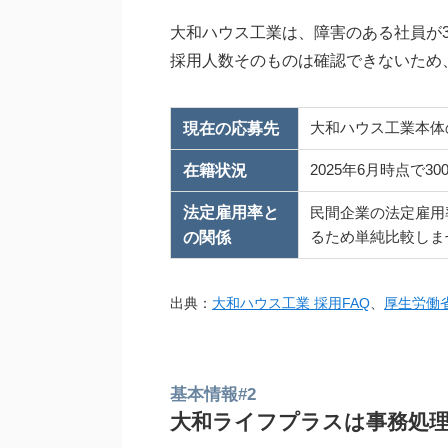
大和ハウス工業は、障害のある社員が3
採用人数そのものは確認できないため
大和ハウス工業本体
現在の応募先
2025年6月時点で3
在籍状況
法定雇用率と
民間企業の法定雇用率
るため単純比較しま
の関係
出典：
大和ハウス工業 採用FAQ
、
厚生労働
基本情報#2
大和ライフプラスは事務処