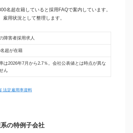
00名超在籍していると採用FAQで案内しています。
、雇用状況として整理します。
の障害者採用求人
00名超が在籍
は2026年7月から2.7％。会社公表値とは時点が異な
せん
省 法定雇用率資料
理系の特例子会社