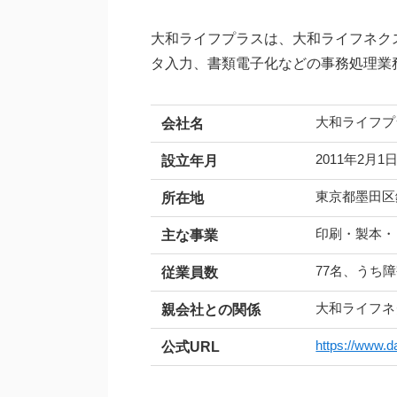
大和ライフプラスは、大和ライフネク
タ入力、書類電子化などの事務処理業
大和ライフプ
会社名
2011年2月1
設立年月
東京都墨田区
所在地
印刷・製本・
主な事業
77名、うち障
従業員数
大和ライフネ
親会社との関係
https://www.da
公式URL