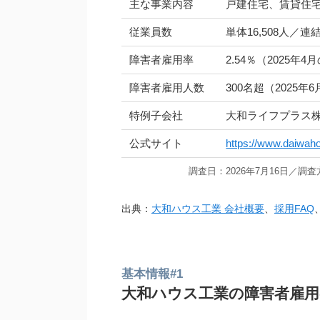
主な事業内容
戸建住宅、賃貸住
従業員数
単体16,508人／連結
障害者雇用率
2.54％（2025年
障害者雇用人数
300名超（2025年
特例子会社
大和ライフプラス
公式サイト
https://www.daiwaho
調査日：2026年7月16日／
出典：
大和ハウス工業 会社概要
、
採用FAQ
基本情報#1
大和ハウス工業の障害者雇用