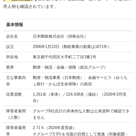
求人例も確認されています。
基本情報
会社名
日本郵政株式会社（持株会社）
設立
2006年1月23日（郵政事業の創業は1871年）
所在地
東京都千代田区大手町二丁目3番1号
業界
郵便・物流・金融・保険（総合グループ）
主な事業内
郵便・物流事業（日本郵便）、金融サービス（ゆうち
容
ょ銀行・かんぽ生命保険）の統括
従業員数
1,261名（単体）／224,438名（連結）（2026年3月現
在）
障害者雇用
グループ6社合計の具体的な人数は公表資料で確認でき
（人数）
ません
障害者雇用
2.71％（2024年度実績）
率
※グループ3.0%を当面の目標として推進（対象範囲：