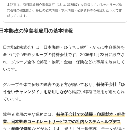
本記事は、有料職業紹介事業許可（13-ユ-317587）を取得しているセオリーズ株
式会社の編集部が、各社の公式情報・求人情報・公的資料等を確認したうえで作
成しています。
日本郵政の障害者雇用の基本情報
日本郵政株式会社は、日本郵便・ゆうちょ銀行・かんぽ生命保険を
傘下に持つ郵政グループの持株会社です。2006年1月23日に設立さ
れ、グループ全体で郵便・物流・金融・保険などの事業を展開して
います。
グループ全体で多数の障害のある方が働いており、
特例子会社「ゆ
うせいチャレンジド」を活用しながら
幅広い職種で雇用が進められ
ています。
障害者雇用の主な業務には、
特例子会社での清掃・印刷製本・軽作
業、日本郵政コーポレートサービスでの社内システムヘルプデス
ク・産業保健師
などがあります。過去には一般事務・データ処理の