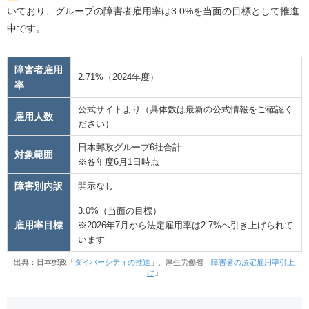
いており、グループの障害者雇用率は3.0%を当面の目標として推進
中です。
障害者雇用
2.71%（2024年度）
率
公式サイトより（具体数は最新の公式情報をご確認く
雇用人数
ださい）
日本郵政グループ6社合計
対象範囲
※各年度6月1日時点
障害別内訳
開示なし
3.0%（当面の目標）
雇用率目標
※2026年7月から法定雇用率は2.7%へ引き上げられて
います
出典：日本郵政「
ダイバーシティの推進
」、厚生労働省「
障害者の法定雇用率引上
げ
」