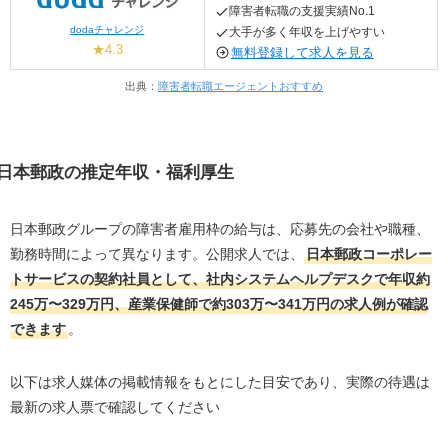
障害者転職の支援実績No.1
dodaチャレンジ
大手が多く年収を上げやすい
★4.3
無料登録して求人を見る
出典：
障害者転職エージェントおすすめ
日本郵政の推定年収・福利厚生
日本郵政グループの障害者雇用枠の給与は、応募先の会社や職種、
勤務時間によって異なります。公開求人では、
日本郵政コーポレー
トサービスの契約社員として、社内システムヘルプデスクで年収約
245万〜329万円、産業保健師で約303万〜341万円の求人例が確認
できます
。
以下は求人媒体の掲載情報をもとにした目安であり、実際の待遇は
最新の求人票で確認してください