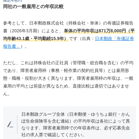
推定年収#1
同社の一般雇用との年収比較
参考として、日本郵政株式会社（持株会社・単体）の有価証券報告
書（2026年3月期）によると、
単体の平均年収は871万8,000円（平
均年齢43.1歳・平均勤続15.9年）
です（出典：
日本郵政「有価証券
報告書」
）。
ただし、これは持株会社の正社員（管理職・総合職を含む）の平均
であり、障害者雇用枠（事務・軽作業の契約社員等）とは雇用形
態・職種・役割が大きく異なります。障害者雇用枠の年収は、一般
雇用の平均とは前提が異なるため、直接比較は適切ではありませ
ん。
日本郵政グループ全体（日本郵便・ゆうちょ銀行・かん
ぽ生命保険等を含む連結）の平均年収は各社によって異
なります。障害者雇用枠での年収条件は、必ず応募先会
社の求人票で確認してください。