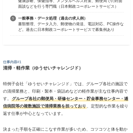
健康診断、保健指導、メンタルヘルス対策、郵便局での対面
面談などを行う専門職（日本郵政コーポレートサービス）
一般事務・データ処理（過去の求人例）
書類整理、データ入力、郵便物の発送、電話対応、PC操作な
ど。過去に日本郵政コーポレートサービスで募集例あり
仕事内容#1
清掃・軽作業（ゆうせいチャレンジド）
特例子会社「ゆうせいチャレンジド」では、グループ各社の施設で
の清掃業務と、印刷・製本・袋詰めなどの軽作業が主な仕事内容で
す。
グループ各社の郵便局・研修センター・貯金事務センター・逓
信病院等の複数施設で清掃業務を担っており
、定型的な作業を繰り
返す仕事が中心となっています。
決まった手順を正確にこなす作業が多いため、コツコツと体を動か