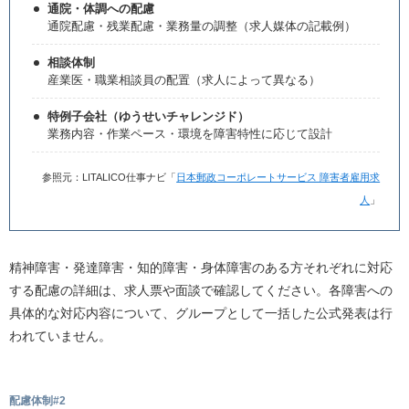
通院・体調への配慮
通院配慮・残業配慮・業務量の調整（求人媒体の記載例）
相談体制
産業医・職業相談員の配置（求人によって異なる）
特例子会社（ゆうせいチャレンジド）
業務内容・作業ペース・環境を障害特性に応じて設計
参照元：LITALICO仕事ナビ「
日本郵政コーポレートサービス 障害者雇用求
人
」
精神障害・発達障害・知的障害・身体障害のある方それぞれに対応
する配慮の詳細は、求人票や面談で確認してください。各障害への
具体的な対応内容について、グループとして一括した公式発表は行
われていません。
配慮体制#2