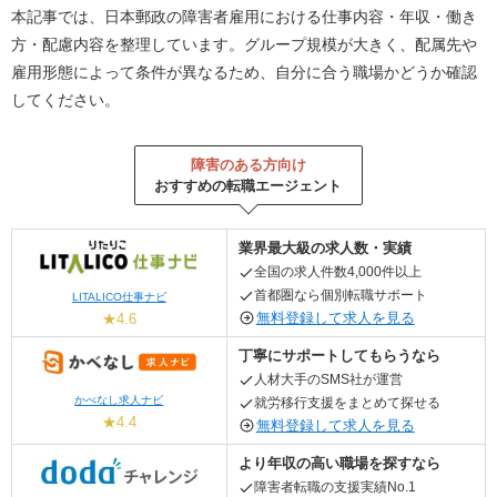
本記事では、日本郵政の障害者雇用における仕事内容・年収・働き
方・配慮内容を整理しています。グループ規模が大きく、配属先や
雇用形態によって条件が異なるため、自分に合う職場かどうか確認
してください。
障害のある方向け
おすすめの転職エージェント
業界最大級の求人数・実績
全国の求人件数4,000件以上
首都圏なら個別転職サポート
LITALICO仕事ナビ
無料登録して求人を見る
★4.6
丁寧にサポートしてもらうなら
人材大手のSMS社が運営
かべなし求人ナビ
就労移行支援をまとめて探せる
★4.4
無料登録して求人を見る
より年収の高い職場を探すなら
障害者転職の支援実績No.1