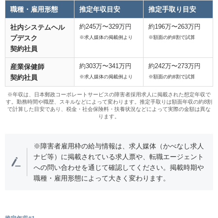
職種・雇用形態
推定年収目安
推定手取り目安
約245万〜329万円
約196万〜263万円
社内システムヘル
プデスク
※求人媒体の掲載例より
※額面の約8割で試算
契約社員
約303万〜341万円
約242万〜273万円
産業保健師
契約社員
※求人媒体の掲載例より
※額面の約8割で試算
※年収は、日本郵政コーポレートサービスの障害者採用求人に掲載された想定年収で
す。勤務時間や職歴、スキルなどによって変わります。推定手取りは額面年収の約8割
で計算した目安であり、税金・社会保険料・扶養状況などによって実際の金額は異な
ります。
※障害者雇用枠の給与情報は、求人媒体（かべなし求人
ナビ等）に掲載されている求人票や、転職エージェント
への問い合わせを通じて確認してください。掲載時期や
職種・雇用形態によって大きく変わります。