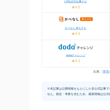
LITALICO仕事ナビ
★4.6
かべなし求人ナビ
★4.4
dodaチャレンジ
★4.3
出典：
障害
※本記事は公開情報をもとにした非公式記事で
せん。推定・考察を含むため、最新情報は公式